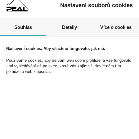
TÝM ZKUŠENÝCH
Nastavení souborů cookies
OBCHODNÍCH ZÁSTUPCŮ
individuální
a profesionální přístup
Souhlas
Detaily
Více o cookies
Nastavení cookies: Aby všechno fungovalo, jak má.
Nezmeškejte naše akce a slevy!
Používáme cookies, aby se vám web dobře prohlížel a vše fungovalo
Jednoduše se přihlaste k odběru novinek a využijte
- od vyhledávání až po akce, které vás zajímají. Navíc nám tím
exkluzivních výhod!
pomůžete web zlepšovat.
Souhlasím se zpracováním osobních údajů *