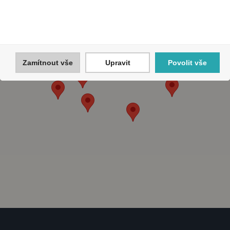
Zamítnout vše
Upravit
Povolit vše